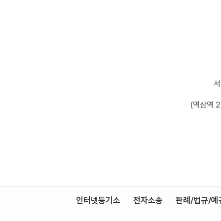
서
(역삼역 
인터넷등기소
전자소송
판례/법규/예