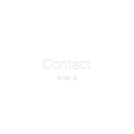
기
상업등기
개인회생/개인파산
상속재산
Contact
오시는 길