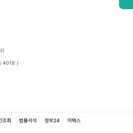
딩)
401호 )
건조회
법률서식
정부24
이택스