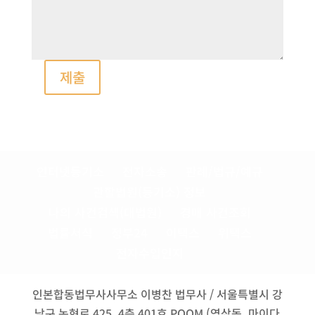
제출
인터넷등기소
전자소송
판례/법규/예규
관할법원(등기소) 정보
나의 사건검색(대법원)
경매 사건조회
법률서식
정부24
이택스
위택스
전자수입인지
인본합동법무사사무소 이병찬 법무사 / 서울특별시 강
남구 논현로 425, 4층 401호 POOM (역삼동, 마이다