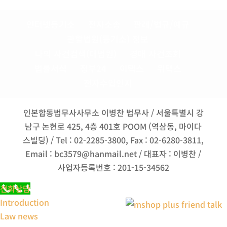
인터넷등기소
전자소송
판례/법규/예규
관할법원(등기소) 정보
나의 사건검색(대법원)
경매 사건조회
법률서식
정부24
이택스
위택스
전자수입인지
인본합동법무사사무소 이병찬 법무사 / 서울특별시 강
남구 논현로 425, 4층 401호 POOM (역삼동, 마이다
스빌딩) / Tel : 02-2285-3800, Fax : 02-6280-3811,
Email : bc3579@hanmail.net / 대표자 : 이병찬 /
사업자등록번호 : 201-15-34562
전화상담
Introduction
Law news